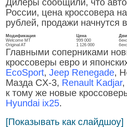
Дилеры сообщили, что авто
России, цена кроссовера на
рублей, продажи начнутся в
Модификация
Цена
Дви
Welcome MT
999 000
бенз
Original AT
1 126 000
бенз
Главными соперниками нов
кроссоверы евро и японск
EcoSport
,
Jeep Renegade
, 
Мазда CX-3,
Renault Kadjar
,
к тому же новые кроссовер
Hyundai ix25
.
[Показывать как слайдшоу]