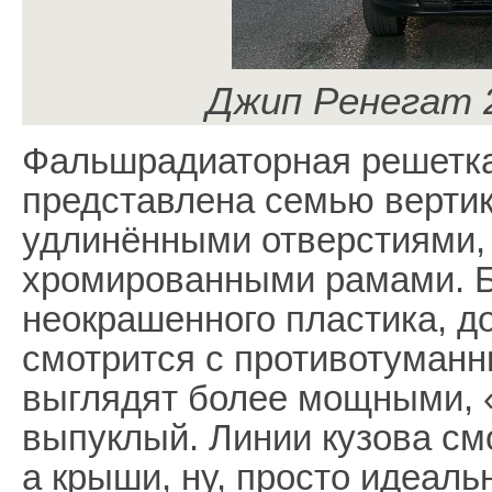
Джип Ренегат 2
Фальшрадиаторная решетка
представлена семью верти
удлинёнными отверстиями,
хромированными рамами. Б
неокрашенного пластика, д
смотрится с противотуман
выглядят более мощными, 
выпуклый. Линии кузова см
а крыши, ну, просто идеаль