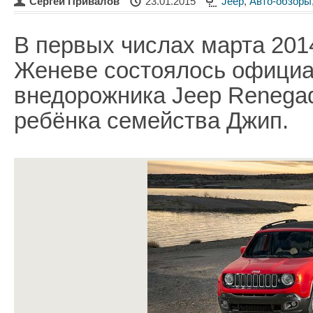
Сергей Привалов
23.01.2015
Jeep
,
Авто-обзоры
В первых числах марта 2014
Женеве состоялось официа
внедорожника Jeep Renega
ребёнка семейства Джип.