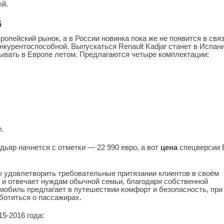
ый.
6
опейский рынок, а в России новинка пока же не появится в свя
нкурентоспособной. Выпускаться Renault Kadjar станет в Испани
вывать в Европе летом. Предлагаются четыре комплектации:
.
дьяр начнется с отметки — 22 990 евро, а вот
цена
спецверсии E
бы удовлетворить требовательные притязании клиентов в своём
 и отвечает нуждам обычной семьи, благодаря собственной
мобиль предлагает в путешествии комфорт и безопасность, при
ботиться о пассажирах.
15-2016 года: