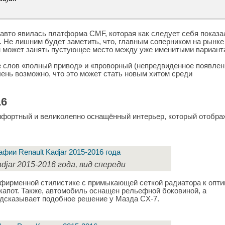
 авто явилась платформа CMF, которая как следует себя показа
. Не лишним будет заметить, что, главным соперником на рынке
 он может занять пустующее место между уже именитыми вариан
е слов «полный привод» и «проворный (непредвиденное появлен
ень возможно, что это может стать новым хитом среди
16
мфортный и великолепно оснащённый интерьер, который отобра
adjar 2015-2016 года, вид спереди
в фирменной стилистике с примыкающей сеткой радиатора к опти
 капот. Также, автомобиль оснащен рельефной боковиной, а
дсказывает подобное решение у Мазда CX-7.