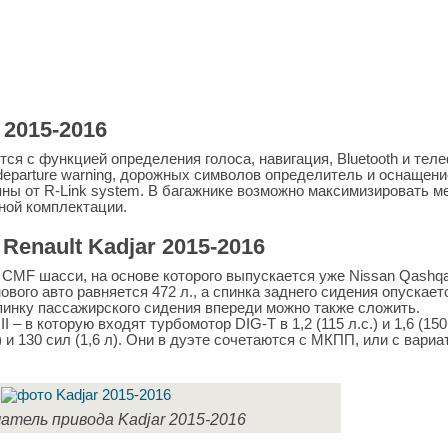
 2015-2016
ся с функцией определения голоса, навигация, Bluetooth и тел
 departure warning, дорожных символов определитель и оснащени
пны от R-Link system. В багажнике возможно максимизировать м
нной комплектации.
Renault Kadjar 2015-2016
 CMF шасси, на основе которого выпускается уже Nissan Qashqai
нового авто равняется 472 л., а спинка заднего сидения опускает
спинку пассажирского сидения впереди можно также сложить.
 – в которую входят турбомотор DIG-T в 1,2 (115 л.с.) и 1,6 (150 
л) и 130 сил (1,6 л). Они в дуэте сочетаются с МКПП, или с вариа
атель привода Kadjar 2015-2016