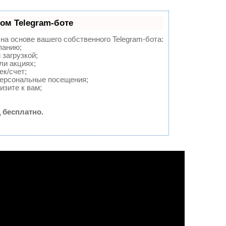
ом Telegram-боте
 на основе вашего собственного Telegram-бота:
панию;
 загрузкой;
ли акциях;
ек/счет;
персональные посещения;
изите к вам;
 бесплатно.