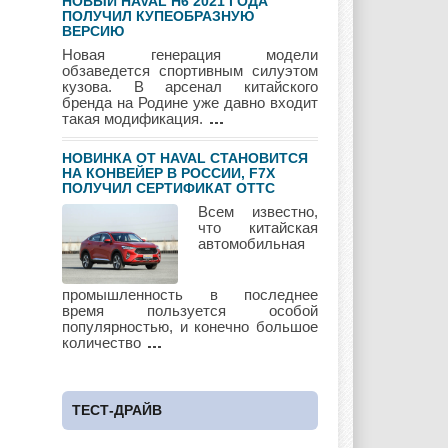
НОВЫЙ HAVAL H6 2021 ГОДА
ПОЛУЧИЛ КУПЕОБРАЗНУЮ
ВЕРСИЮ
Maybach
Mazda
Mercedes
Новая генерация модели
обзаведется спортивным силуэтом
кузова. В арсенал китайского
бренда на Родине уже давно входит
такая модификация.
Mercury
Mini
Mitsubishi
НОВИНКА ОТ HAVAL СТАНОВИТСЯ
НА КОНВЕЙЕР В РОССИИ, F7Х
ПОЛУЧИЛ СЕРТИФИКАТ ОТТС
Всем известно,
Nissan
Opel
Pagani
что китайская
автомобильная
промышленность в последнее
Peugeot
Pontiac
Porshe
время пользуется особой
популярностью, и конечно большое
количество
Renault
Rolls Royce
Rover
ТЕСТ-ДРАЙВ