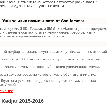
ult Kadjar. Есть система, которая автоматом раскрывает и
тается модульным и интуитивно ясным.
- Уникальные возможности от SeoHammer
там оценки:
SEO, Трафик и SMM.
SeoHammer делает продвиже
лки, вечные ссылки, статьи, упоминания, пресс-релизы -
ammer для продвижения вашего сайта.
ьный подбор запросов, покупка самых лучших ссылок с высокой
 более чем 100 показателям и ежедневный пересчет показателе
е ссылки, вечные ссылки, публикации (упоминания, мнения,
, а также запросы, на которые нужно обратить внимание.
ю
Буст
, она ускоряет продвижение в десятки раз, а первые
ых 7 дней.
вижение
Kadjar 2015-2016