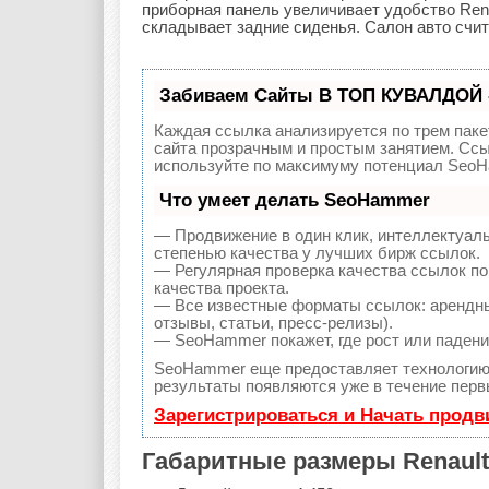
приборная панель увеличивает удобство Rena
складывает задние сиденья. Салон авто счи
Забиваем Сайты В ТОП КУВАЛДОЙ 
Каждая ссылка анализируется по трем паке
сайта прозрачным и простым занятием. Ссы
используйте по максимуму потенциал SeoH
Что умеет делать SeoHammer
— Продвижение в один клик, интеллектуал
степенью качества у лучших бирж ссылок.
— Регулярная проверка качества ссылок по
качества проекта.
— Все известные форматы ссылок: арендны
отзывы, статьи, пресс-релизы).
— SeoHammer покажет, где рост или падение
SeoHammer еще предоставляет технологи
результаты появляются уже в течение перв
Зарегистрироваться и Начать прод
Габаритные размеры Renault 