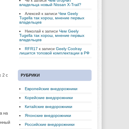
Че
к записи
Чем огорчит
владельца новый Nissan X-Trail?
Алексей
к записи
Чем Geely
Tugella так хорош, мнение первых
владельцев
Николай
к записи
Чем Geely
Tugella так хорош, мнение первых
владельцев
RFR17
к записи
Geely Coolray
лишится топовой комплектации в РФ
 2 с
РУБРИКИ
Европейские внедорожники
Корейские внедорожники
Китайские внедорожники
а на
Японские внедорожники
янный
Российские внедорожники