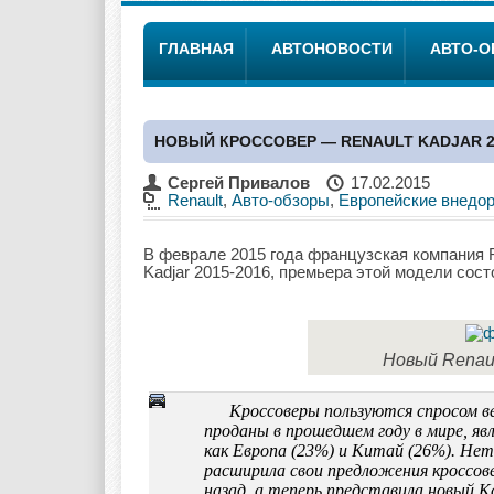
ГЛАВНАЯ
АВТОНОВОСТИ
АВТО-
НОВЫЙ КРОССОВЕР — RENAULT KADJAR 2
Сергей Привалов
17.02.2015
Renault
,
Авто-обзоры
,
Европейские внедо
В феврале 2015 года французская компания R
Kadjar 2015-2016, премьера этой модели сос
Новый Renaul
Кроссоверы пользуются спросом ве
проданы в прошедшем году в мире, яв
как Европа (23%) и Китай (26%). Нет
расширила свои предложения кроссове
назад, а теперь представила новый Ka