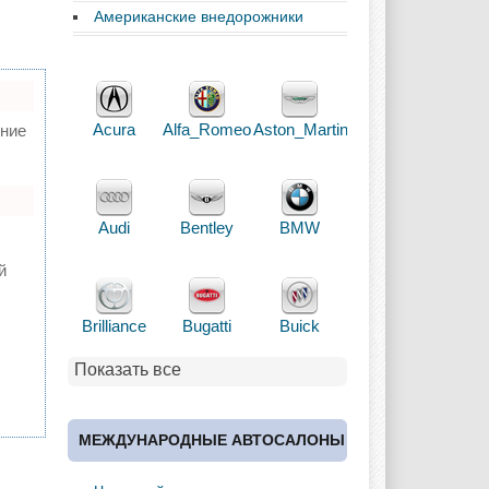
Американские внедорожники
Acura
Alfa_Romeo
Aston_Martin
ние
Audi
Bentley
BMW
й
Brilliance
Bugatti
Buick
Показать все
Cadillac
Chery
Chevrolet
МЕЖДУНАРОДНЫЕ АВТОСАЛОНЫ