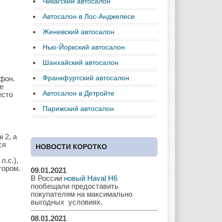
Чикагский автосалон
Chrysler
Citroen
Dacia
Автосалон в Лос-Анджелесе
Женевский автосалон
Нью-Йоркский автосалон
Daewoo
Dodge
Dongfeng
Шанхайский автосалон
Франкфуртский автосалон
ефон.
е
Автосалон в Детройте
есто
Ferrari
Fiat
Ford
Парижский автосалон
 2, а
ся
НОВОСТИ КОРОТКО
Great Wall
GAC
GAZ
л.с.),
тором.
09.01.2021
В России
новый Haval H6
пообещали предоставить
Geely
Holden
Honda
покупателям на максимально
выгодных условиях.
08.01.2021