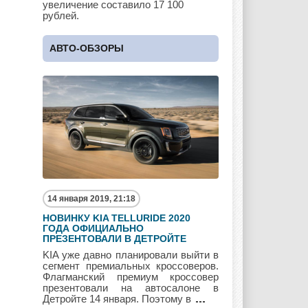
увеличение составило 17 100
рублей.
Lotus
Lincoln
Maserati
АВТО-ОБЗОРЫ
Maybach
Mazda
Mercedes
Mercury
Mini
Mitsubishi
14 января 2019, 21:18
НОВИНКУ KIA TELLURIDE 2020
Nissan
Opel
Pagani
ГОДА ОФИЦИАЛЬНО
ПРЕЗЕНТОВАЛИ В ДЕТРОЙТЕ
KIA уже давно планировали выйти в
сегмент премиальных кроссоверов.
Флагманский премиум кроссовер
Peugeot
Pontiac
Porshe
презентовали на автосалоне в
Детройте 14 января. Поэтому в