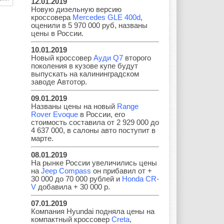
12.01.2019
Новую дизельную версию
кроссовера
Mercedes GLE 400d
,
Geely
Holden
Honda
оценили в 5 970 000 руб, названы
цены в России.
10.01.2019
Новый кроссовер
Ауди Q7
второго
поколения в кузове купе будут
Hyundai
Infiniti
JAC
выпускать на калининградском
заводе Автотор.
09.01.2019
Названы цены на новый
Range
Rover Evoque
в России, его
Jaguar
Jeep
Kia
стоимость составила от 2 929 000 до
4 637 000, в салоны авто поступит в
марте.
08.01.2019
Lada
Lamborghini
Lancia
На рынке России увеличились цены
на
Jeep Compass
он прибавил от +
30 000 до 70 000 рублей и
Honda CR-
V
добавила + 30 000 р.
07.01.2019
Land Rover
Lifan
Lexus
Компания Hyundai подняла цены на
компактный кроссовер
Creta
,