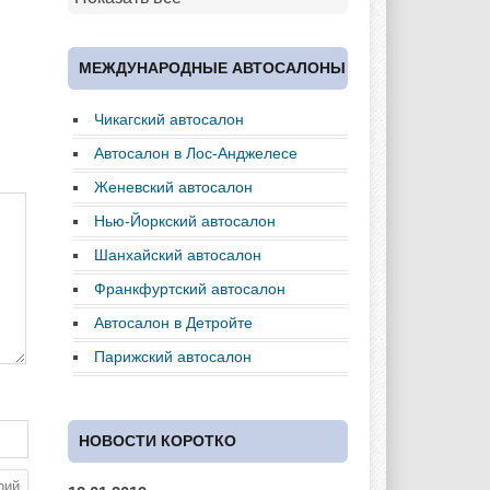
Cadillac
Chery
Chevrolet
МЕЖДУНАРОДНЫЕ АВТОСАЛОНЫ
Чикагский автосалон
Chrysler
Citroen
Dacia
Автосалон в Лос-Анджелесе
Женевский автосалон
Нью-Йоркский автосалон
Daewoo
Dodge
Dongfeng
Шанхайский автосалон
Франкфуртский автосалон
Автосалон в Детройте
Ferrari
Fiat
Ford
Парижский автосалон
НОВОСТИ КОРОТКО
Great Wall
GAC
GAZ