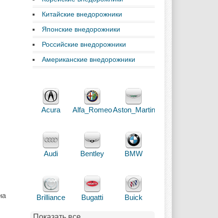
Китайские внедорожники
Японские внедорожники
Российские внедорожники
Американские внедорожники
Acura
Alfa_Romeo
Aston_Martin
Audi
Bentley
BMW
на
Brilliance
Bugatti
Buick
Показать все