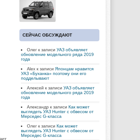
СЕЙЧАС ОБСУЖДАЮТ
Олег
к записи
УАЗ объявляет
обновление модельного ряда 2019
года
Alex
к записи
Японцам нравится
УАЗ «Буханка» поэтому они его
подделывают
Алексей
к записи
УАЗ объявляет
обновление модельного ряда 2019
года
Александр
к записи
Как может
выглядеть УАЗ Hunter с обвесом от
Мерседес G-класса
Олег
к записи
Как может
выглядеть УАЗ Hunter с обвесом от
Мерседес G-класса
яет