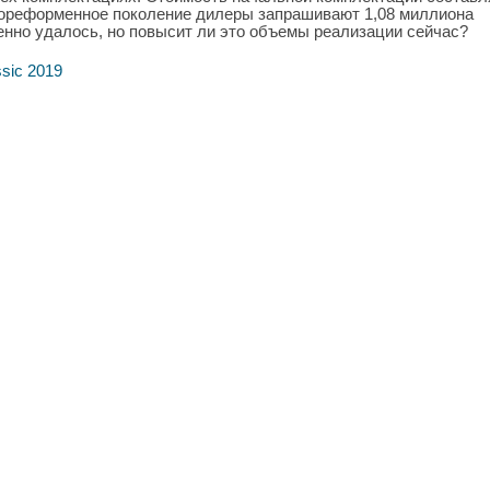
 дореформенное поколение дилеры запрашивают 1,08 миллиона
нно удалось, но повысит ли это объемы реализации сейчас?