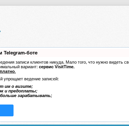
м Telegram-боте
 ведения записи клиентов никуда. Мало того, что нужно видеть с
тимальный вариант:
сервис VisitTime.
платно
.
ый упрощает ведение записей:
т им о визите;
эк и предоплаты;
 больше зарабатывать;