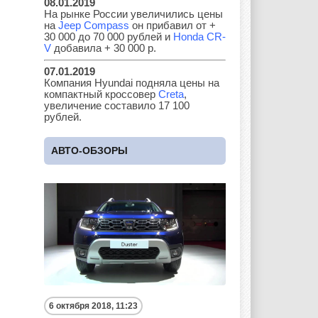
08.01.2019
Lada
Lamborghini
Lancia
На рынке России увеличились цены
на
Jeep Compass
он прибавил от +
30 000 до 70 000 рублей и
Honda CR-
V
добавила + 30 000 р.
07.01.2019
Land Rover
Lifan
Lexus
Компания Hyundai подняла цены на
компактный кроссовер
Creta
,
увеличение составило 17 100
рублей.
Lotus
Lincoln
Maserati
АВТО-ОБЗОРЫ
Maybach
Mazda
Mercedes
Mercury
Mini
Mitsubishi
6 октября 2018, 11:23