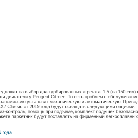
ложат на выбор два турбированных агрегата: 1,5 (на 150 сил) и
ли двигатели у Peugeot-Citroen. То есть проблем с обслуживани
 Трансмиссию установят механическую и автоматическую. Приво
AX7 Classic от 2019 года будут оснащать следующими опциями:
уиз-контроль, помощь при подъеме, комплект подушек безопасно
акете паркетник будут поставлять на фирменный легкосплавных