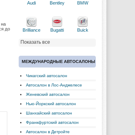
Audi
Bentley
BMW
 на
ся до
Brilliance
Bugatti
Buick
Показать все
Cadillac
Chery
Chevrolet
МЕЖДУНАРОДНЫЕ АВТОСАЛОНЫ
Чикагский автосалон
Chrysler
Citroen
Dacia
Автосалон в Лос-Анджелесе
Женевский автосалон
Нью-Йоркский автосалон
Daewoo
Dodge
Dongfeng
Шанхайский автосалон
Франкфуртский автосалон
Автосалон в Детройте