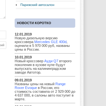
Ferrari
Fiat
Ford
Парижский автосалон
НОВОСТИ КОРОТКО
Great Wall
GAC
GAZ
12.01.2019
Новую дизельную версию
кроссовера
Mercedes GLE 400d
,
Geely
Holden
Honda
оценили в 5 970 000 руб, названы
цены в России.
10.01.2019
Новый кроссовер
Ауди Q7
второго
поколения в кузове купе будут
Hyundai
Infiniti
JAC
выпускать на калининградском
заводе Автотор.
09.01.2019
Названы цены на новый
Range
Rover Evoque
в России, его
Jaguar
Jeep
Kia
стоимость составила от 2 929 000 до
4 637 000, в салоны авто поступит в
марте.