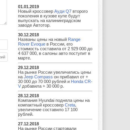
01.01.2019
Новый кроссовер
Ауди Q7
второго
поколения в кузове купе будут
Geely
Holden
Honda
выпускать на калининградском
заводе Автотор.
30.12.2018
Названы цены на новый
Range
Rover Evoque
в России, его
Hyundai
Infiniti
JAC
стоимость составила от 2 929 000 до
4 637 000, в салоны авто поступит в
марте.
29.12.2018
На рынке России увеличились цены
Jaguar
Jeep
Kia
на
Jeep Compass
он прибавил от +
30 000 до 70 000 рублей и
Honda CR-
V
добавила + 30 000 р.
28.12.2018
Lada
Lamborghini
Lancia
Компания Hyundai подняла цены на
компактный кроссовер
Creta
,
увеличение составило 17 100
рублей.
27.12.2018
Land Rover
Lifan
Lexus
На рынке России стартовали