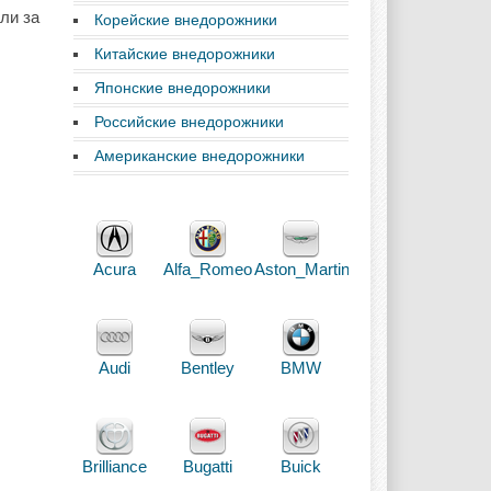
ли за
Корейские внедорожники
Китайские внедорожники
Японские внедорожники
Российские внедорожники
Американские внедорожники
Acura
Alfa_Romeo
Aston_Martin
Audi
Bentley
BMW
Brilliance
Bugatti
Buick