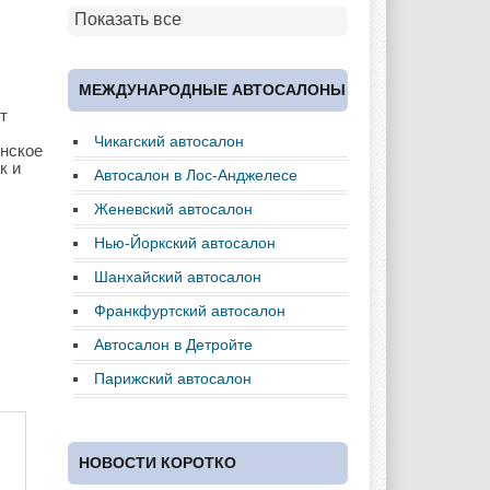
Показать все
Cadillac
Chery
Chevrolet
МЕЖДУНАРОДНЫЕ АВТОСАЛОНЫ
т
Чикагский автосалон
онское
к и
Chrysler
Citroen
Dacia
Автосалон в Лос-Анджелесе
Женевский автосалон
Нью-Йоркский автосалон
Daewoo
Dodge
Dongfeng
Шанхайский автосалон
Франкфуртский автосалон
Автосалон в Детройте
Ferrari
Fiat
Ford
Парижский автосалон
НОВОСТИ КОРОТКО
Great Wall
GAC
GAZ