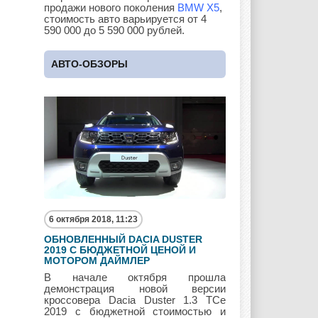
продажи нового поколения
BMW X5
,
стоимость авто варьируется от 4
590 000 до 5 590 000 рублей.
Lotus
Lincoln
Maserati
АВТО-ОБЗОРЫ
Maybach
Mazda
Mercedes
Mercury
Mini
Mitsubishi
6 октября 2018, 11:23
ОБНОВЛЕННЫЙ DACIA DUSTER
Nissan
Opel
Pagani
2019 С БЮДЖЕТНОЙ ЦЕНОЙ И
МОТОРОМ ДАЙМЛЕР
В начале октября прошла
демонстрация новой версии
кроссовера Dacia Duster 1.3 TCe
Peugeot
Pontiac
Porshe
2019 с бюджетной стоимостью и