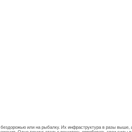
о бездорожью или на рыбалку. Их инфраструктура в разы выше, 
важения. Одно тюнинг-ателье решилось опробовать свои силы в