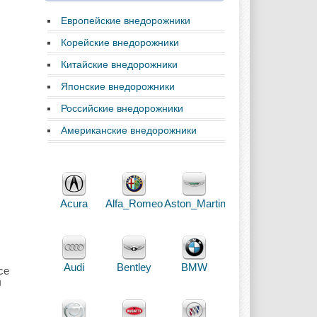
Европейские внедорожники
Корейские внедорожники
Китайские внедорожники
Японские внедорожники
Российские внедорожники
Американские внедорожники
Acura
Alfa_Romeo
Aston_Martin
Audi
Bentley
BMW
се
ы