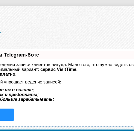
м Telegram-боте
 ведения записи клиентов никуда. Мало того, что нужно видеть с
тимальный вариант:
сервис VisitTime.
платно
.
ый упрощает ведение записей:
т им о визите;
эк и предоплаты;
 больше зарабатывать;