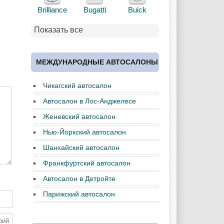
Brilliance
Bugatti
Buick
Показать все
Cadillac
Chery
Chevrolet
МЕЖДУНАРОДНЫЕ АВТОСАЛОНЫ
Чикагский автосалон
Chrysler
Citroen
Dacia
Автосалон в Лос-Анджелесе
Женевский автосалон
Нью-Йоркский автосалон
Daewoo
Dodge
Dongfeng
Шанхайский автосалон
Франкфуртский автосалон
Автосалон в Детройте
Ferrari
Fiat
Ford
Парижский автосалон