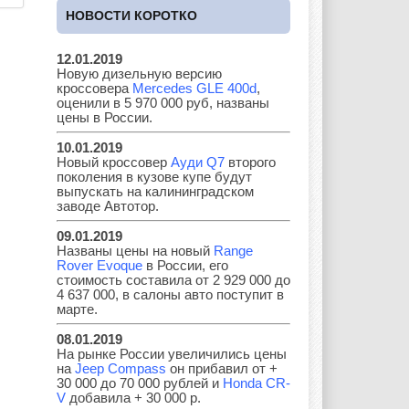
НОВОСТИ КОРОТКО
Great Wall
GAC
GAZ
12.01.2019
Новую дизельную версию
кроссовера
Mercedes GLE 400d
,
Geely
Holden
Honda
оценили в 5 970 000 руб, названы
цены в России.
10.01.2019
Новый кроссовер
Ауди Q7
второго
поколения в кузове купе будут
Hyundai
Infiniti
JAC
выпускать на калининградском
заводе Автотор.
09.01.2019
Названы цены на новый
Range
Rover Evoque
в России, его
Jaguar
Jeep
Kia
стоимость составила от 2 929 000 до
4 637 000, в салоны авто поступит в
марте.
08.01.2019
Lada
Lamborghini
Lancia
На рынке России увеличились цены
на
Jeep Compass
он прибавил от +
30 000 до 70 000 рублей и
Honda CR-
V
добавила + 30 000 р.