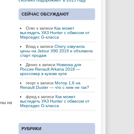
СЕЙЧАС ОБСУЖДАЮТ
Олег
к записи
Как может
выглядеть УАЗ Hunter с обвесом от
Мерседес G-класса
Влад
к записи
Chery озвучила
цены на Jetour X90 2019 и объявила
старт продаж
Денис
к записи
Новинка для
России Renault Arkana 2018 —
кроссовер в кузове купе
георг
к записи
Мотор 1,6 на
Renault Duster — что с ним не так?
фред
к записи
Как может
выглядеть УАЗ Hunter с обвесом от
ены на
Мерседес G-класса
РУБРИКИ