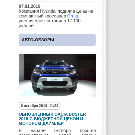
07.01.2019
Land Rover
Lifan
Lexus
Компания Hyundai подняла цены на
компактный кроссовер
Creta
,
увеличение составило 17 100
рублей.
Lotus
Lincoln
Maserati
АВТО-ОБЗОРЫ
Maybach
Mazda
Mercedes
Mercury
Mini
Mitsubishi
6 октября 2018, 11:23
ОБНОВЛЕННЫЙ DACIA DUSTER
Nissan
Opel
Pagani
2019 С БЮДЖЕТНОЙ ЦЕНОЙ И
МОТОРОМ ДАЙМЛЕР
В начале октября прошла