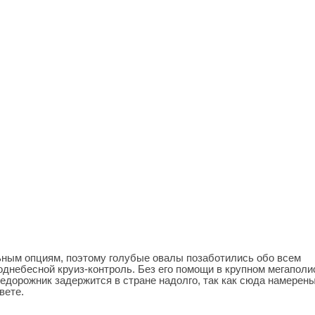
ьным опциям, поэтому голубые овалы позаботились обо всем
днебесной круиз-контроль. Без его помощи в крупном мегаполи
недорожник задержится в стране надолго, так как сюда намерен
вете.