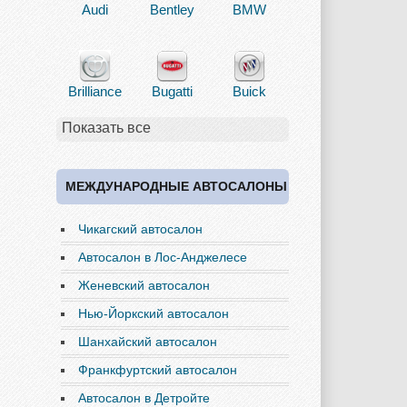
Audi
Bentley
BMW
Brilliance
Bugatti
Buick
Показать все
Cadillac
Chery
Chevrolet
МЕЖДУНАРОДНЫЕ АВТОСАЛОНЫ
Чикагский автосалон
Chrysler
Citroen
Dacia
Автосалон в Лос-Анджелесе
Женевский автосалон
Нью-Йоркский автосалон
Daewoo
Dodge
Ferrari
Шанхайский автосалон
Франкфуртский автосалон
Автосалон в Детройте