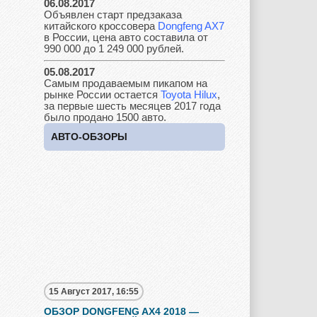
06.08.2017
Lancia
Land Rover
Lifan
Объявлен старт предзаказа
китайского кроссовера
Dongfeng AX7
в России, цена авто составила от
990 000 до 1 249 000 рублей.
05.08.2017
Lexus
Lotus
Lincoln
Самым продаваемым пикапом на
рынке России остается
Toyota Hilux
,
за первые шесть месяцев 2017 года
было продано 1500 авто.
АВТО-ОБЗОРЫ
Maserati
Maybach
Mazda
Mercedes
Mercury
Mini
Mitsubishi
Nissan
Opel
15 Август 2017, 16:55
ОБЗОР DONGFENG AX4 2018 —