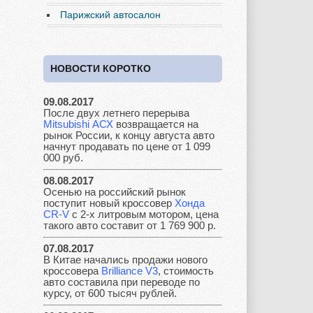
Fiat
Ford
Great Wall
Парижский автосалон
НОВОСТИ КОРОТКО
GAZ
Geely
Holden
09.08.2017
После двух летнего перерыва
Mitsubishi АСХ
возвращается на
Honda
Hyundai
Infiniti
рынок России, к концу августа авто
начнут продавать по цене от 1 099
000 руб.
08.08.2017
Осенью на российский рынок
JAC
Jaguar
Jeep
поступит новый кроссовер
Хонда
CR-V
с 2-х литровым мотором, цена
такого авто составит от 1 769 900 р.
07.08.2017
В Китае начались продажи нового
Kia
Lada
Lamborghini
кроссовера
Brilliance V3
, стоимость
авто составила при переводе по
курсу, от 600 тысяч рублей.