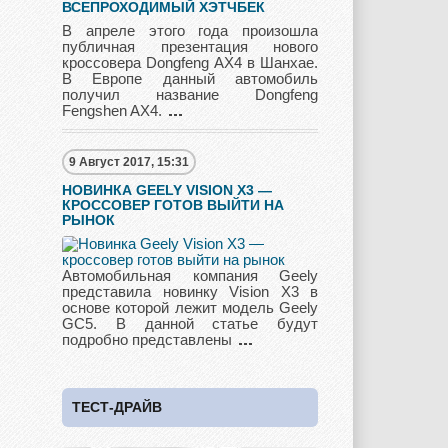
ВСЕПРОХОДИМЫЙ ХЭТЧБЕК
Pagani
Peugeot
Pontiac
В апреле этого года произошла
публичная презентация нового
кроссовера Dongfeng AX4 в Шанхае.
В Европе данный автомобиль
получил название Dongfeng
Porshe
Renault
Rolls Royce
Fengshen AX4.
9 Август 2017, 15:31
НОВИНКА GEELY VISION X3 —
Rover
Saab
Scion
КРОССОВЕР ГОТОВ ВЫЙТИ НА
РЫНОК
Автомобильная компания Geely
Seat
Skoda
Ssang Yong
представила новинку Vision X3 в
основе которой лежит модель Geely
GC5. В данной статье будут
подробно представлены
Subaru
Suzuki
Toyota
ТЕСТ-ДРАЙВ