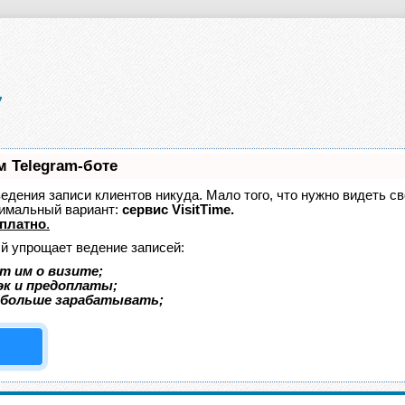
м Telegram-боте
 ведения записи клиентов никуда. Мало того, что нужно видеть с
тимальный вариант:
сервис VisitTime.
платно
.
ый упрощает ведение записей:
т им о визите;
эк и предоплаты;
 больше зарабатывать;