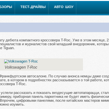
ОБЗОРЫ
ТЕСТ-ДРАЙВЫ
АВТО ШОУ
у дебюта компактного кроссовера T-Roc. Уже в этом месяце, 2
 специалистов и журналистов свой младший внедорожник, которы
е Tiguan.
Volkswagen T-Roc
 Франкфуртском автосалоне. По случаю анонса немцы даже соз
е, в котором в подробностях рассказывается о той работе, ко
оссовера T-Roc.
 успели рассказать и показать вездесущие автопапарацци, стал
римеру, приборная панель паркетника не будет иметь физическ
 Впрочем, цифровыми панелями, после китайских мастеров мим
можно изумить.