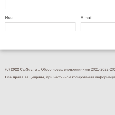
Имя
E-mail
{c} 2022 CarSuv.ru
:: Обзор новых внедорожников 2021-2022-202
Все права защищены,
при частичном копировании информации 