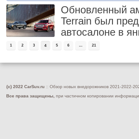
Обновленный а
Terrain был пре
автосалоне в я
1
2
3
5
6
…
21
4
{c} 2022 CarSuv.ru
:: Обзор новых внедорожников 2021-2022-202
Все права защищены,
при частичном копировании информации 