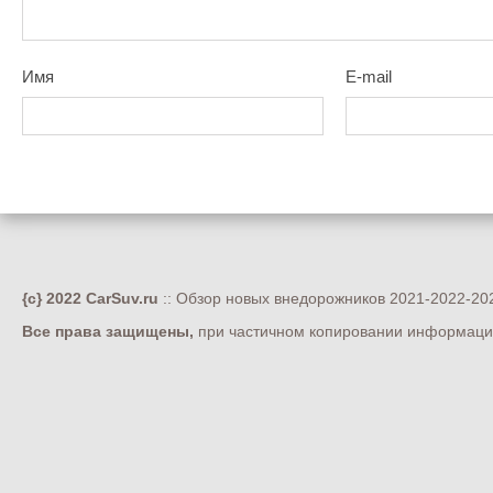
Имя
E-mail
{c} 2022 CarSuv.ru
:: Обзор новых внедорожников 2021-2022-202
Все права защищены,
при частичном копировании информации 