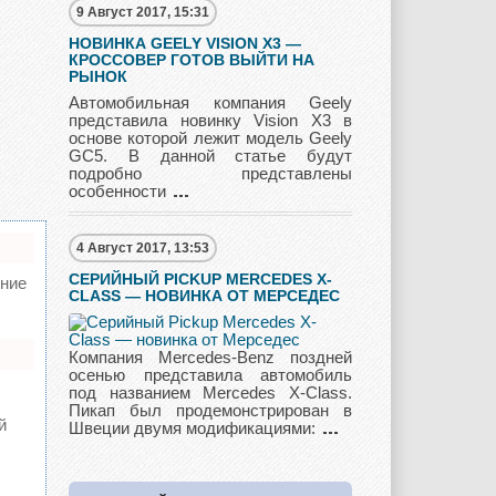
9 Август 2017, 15:31
НОВИНКА GEELY VISION X3 —
КРОССОВЕР ГОТОВ ВЫЙТИ НА
Pagani
Peugeot
Pontiac
РЫНОК
Автомобильная компания Geely
представила новинку Vision X3 в
основе которой лежит модель Geely
GC5. В данной статье будут
Porshe
Renault
Rolls Royce
подробно представлены
особенности
4 Август 2017, 13:53
Rover
Saab
Scion
СЕРИЙНЫЙ PICKUP MERCEDES X-
ние
CLASS — НОВИНКА ОТ МЕРСЕДЕС
Компания Mercedes-Benz поздней
Seat
Skoda
Ssang Yong
осенью представила автомобиль
под названием Mercedes X-Class.
Пикап был продемонстрирован в
й
Швеции двумя модификациями:
Subaru
Suzuki
Toyota