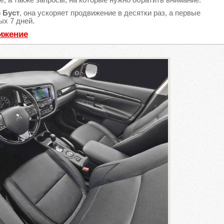
ю
Буст
, она ускоряет продвижение в десятки раз, а первые
ых 7 дней.
вижение