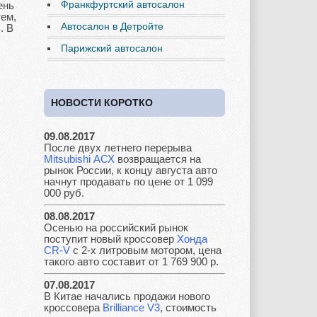
Франкфуртский автосалон
ень
тем,
Автосалон в Детройте
. В
Fiat
Ford
Great Wall
Парижский автосалон
НОВОСТИ КОРОТКО
GAZ
Geely
Holden
09.08.2017
После двух летнего перерыва
Mitsubishi АСХ
возвращается на
Honda
Hyundai
Infiniti
рынок России, к концу августа авто
начнут продавать по цене от 1 099
000 руб.
08.08.2017
Осенью на российский рынок
JAC
Jaguar
Jeep
поступит новый кроссовер
Хонда
CR-V
с 2-х литровым мотором, цена
такого авто составит от 1 769 900 р.
07.08.2017
В Китае начались продажи нового
Kia
Lada
Lamborghini
кроссовера
Brilliance V3
, стоимость