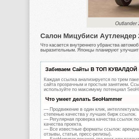
Outlander
Салон Мицубиси Аутлендер 
Что касается внутреннего убранства автомоб
выразительным. Японцы планируют улучшить
Забиваем Сайты В ТОП КУВАЛДОЙ 
Каждая ссылка анализируется по трем паке
сайта прозрачным и простым занятием. Ссы
используйте по максимуму потенциал SeoH
Что умеет делать SeoHammer
— Продвижение в один клик, интеллектуал
степенью качества у лучших бирж ссылок.
— Регулярная проверка качества ссылок по
качества проекта.
— Все известные форматы ссылок: арендны
отзывы, статьи, пресс-релизы).
— SeoHammer покажет, где рост или падение