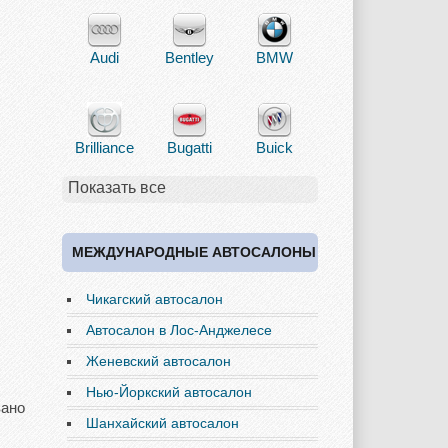
Audi
Bentley
BMW
Brilliance
Bugatti
Buick
Показать все
Cadillac
Chery
Chevrolet
МЕЖДУНАРОДНЫЕ АВТОСАЛОНЫ
Чикагский автосалон
Chrysler
Citroen
Dacia
Автосалон в Лос-Анджелесе
Женевский автосалон
Нью-Йоркский автосалон
вано
Daewoo
Dodge
Ferrari
Шанхайский автосалон