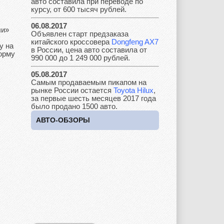
авто составила при переводе по
курсу, от 600 тысяч рублей.
06.08.2017
ли»
Lancia
Land Rover
Lifan
Объявлен старт предзаказа
китайского кроссовера
Dongfeng AX7
у на
в России, цена авто составила от
орму
990 000 до 1 249 000 рублей.
05.08.2017
Lexus
Lotus
Lincoln
Самым продаваемым пикапом на
рынке России остается
Toyota Hilux
,
за первые шесть месяцев 2017 года
было продано 1500 авто.
АВТО-ОБЗОРЫ
Maserati
Maybach
Mazda
Mercedes
Mercury
Mini
Mitsubishi
Nissan
Opel