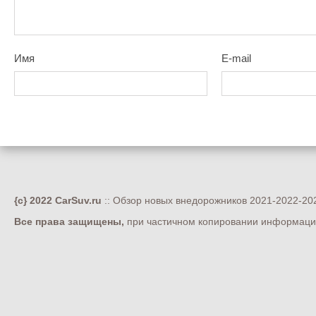
Имя
E-mail
{c} 2022 CarSuv.ru
:: Обзор новых внедорожников 2021-2022-202
Все права защищены,
при частичном копировании информации 