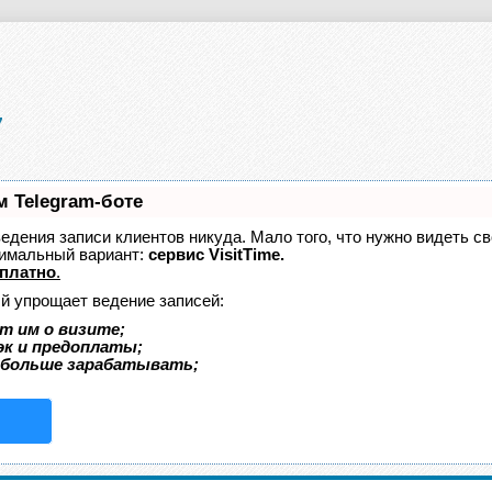
м Telegram-боте
 ведения записи клиентов никуда. Мало того, что нужно видеть с
тимальный вариант:
сервис VisitTime.
платно
.
ый упрощает ведение записей:
т им о визите;
эк и предоплаты;
 больше зарабатывать;