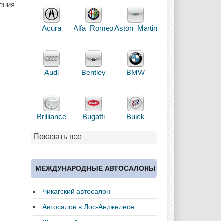
ения
Acura
Alfa_Romeo
Aston_Martin
Audi
Bentley
BMW
Brilliance
Bugatti
Buick
Показать все
Cadillac
Chery
Chevrolet
МЕЖДУНАРОДНЫЕ АВТОСАЛОНЫ
Чикагский автосалон
Chrysler
Citroen
Dacia
Автосалон в Лос-Анджелесе