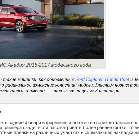
C Акадия 2016-2017 модельного года
т такие машинки, как обновленные
Ford Explorer
,
Honda Pilot
и Je
ло радикальное изменение концепции модели. Главным новшество
меньшился, а именно — стал легче на целых 3 центнера.
7
еть задние фонари и фирменный логотип на горизонтальной пол
ы бампера сзади. если рассматривать более ранние фотки, то в
плотные плёнки на различных участках и скрывающая накладка н