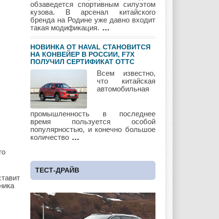
обзаведется спортивным силуэтом
кузова. В арсенал китайского
бренда на Родине уже давно входит
такая модификация.
Mercury
Mini
Mitsubishi
НОВИНКА ОТ HAVAL СТАНОВИТСЯ
НА КОНВЕЙЕР В РОССИИ, F7Х
ПОЛУЧИЛ СЕРТИФИКАТ ОТТС
Всем известно,
Nissan
Opel
Pagani
что китайская
автомобильная
промышленность в последнее
Peugeot
Pontiac
Porshe
время пользуется особой
популярностью, и конечно большое
количество
го
Renault
Rolls Royce
Rover
ТЕСТ-ДРАЙВ
ставит
ника
Saab
Scion
Seat