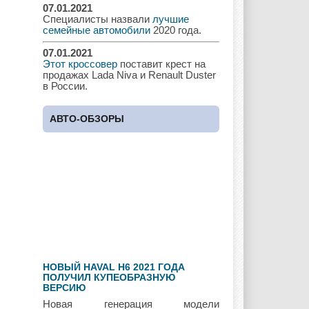
07.01.2021
Специалисты назвали
лучшие
семейные автомобили
2020 года.
Jaguar
Jeep
Kia
07.01.2021
Этот кроссовер
поставит крест на
продажах Lada Niva и Renault Duster
в России.
Lada
Lamborghini
Lancia
АВТО-ОБЗОРЫ
Land Rover
Lifan
Lexus
Lotus
Lincoln
Maserati
НОВЫЙ HAVAL H6 2021 ГОДА
ПОЛУЧИЛ КУПЕОБРАЗНУЮ
ВЕРСИЮ
Maybach
Mazda
Mercedes
Новая генерация модели