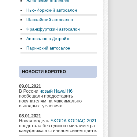
Женевский автосалон
Нью-Йоркский автосалон
Daewoo
Dodge
Dongfeng
Шанхайский автосалон
Франкфуртский автосалон
Автосалон в Детройте
Ferrari
Fiat
Ford
Парижский автосалон
НОВОСТИ КОРОТКО
Great Wall
GAC
GAZ
09.01.2021
В России
новый Haval H6
пообещали предоставить
Geely
Holden
Honda
покупателям на максимально
выгодных условиях.
08.01.2021
Новая модель
SKODA KODIAQ 2021
предстала без единого миллиметра
Hyundai
Infiniti
JAC
камуфляжа в стильном синем цвете.